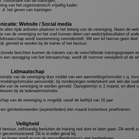
b. coördinatie van de trainingen;
ing van het organisatorisch vrijwillig kader;
d. het geven van trainingen.
catie: Website / Social media
te allen tijde artikelen plaatsen in het belang van de vereniging. Naast de we
e van de vereniging en het snel kunnen delen van wedstrijdresultaten of and
 lidmaatschap wordt toestemming veronderstelt. Wil een lid hiervan geen deel
lijk gemeld te worden bij de trainer of het bestuur.
ionele berichten kunnen de trainers van de verschillende trainingsgroepen e
 een opzegging van het lidmaatschap, wordt dit nummer verwijderd uit de wh
Lidmaatschap
istratie van de vereniging door middel van een aanmeldingsformulier c.q. invu
anmeldingsformulier persoonlijk; bij minderjarigen ondertekent ook één der oud
atie van de vereniging te worden gemeld. Opzegtermijn is 1 maand, en dient sch
beuren bij de ledenadministratie.
hap van de vereniging is mogelijk vanaf de leeftijd van 16 jaar.
nnen geïnteresseerden (aspirantleden) één maand kostenloos proeftrainen.
Veiligheid
stuur, zelfstandig besluiten de training niet door te laten gaan. Dit wordt z
 gecommuniceerd. Dit is in ieder geval bij:
 en hoger wordt er ivm de gezondheidsrisico’s niet hardgelopen.