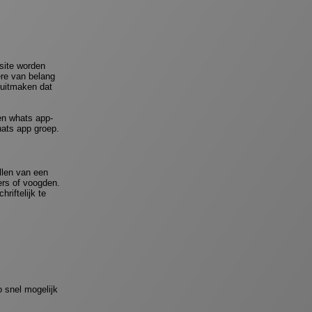
bsite worden
ere van belang
 uitmaken dat
en whats app-
ats app groep.
llen van een
ers of voogden.
riftelijk te
o snel mogelijk