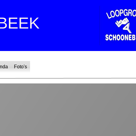
BEEK
nda
Foto's