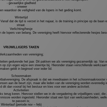
- gevaarlijke gladheid
- onweer
n waardoor de veiligheid van de lopers in het geding komt.
Wintertijd
naf dat de tijd is verzet in het najaar, is de training in principe op de baan 
straat.
Verlichting/hesje
an de lopers van belang. De vereniging heeft hiervoor reflecterende hesjes bes
VRIJWILLIGERS TAKEN
Werkzaamheden van vereniging;
eiten gedurende het jaar. Dit pakken we als vereniging gezamenlijk op. Van el
n op zijn eigen wijze een steentje bij. Hieronder staan verschillende werkzaa
aken geldt in beginsel voor ieder lid.
Schoonmaken
etbalvereniging. De afspraak is dat we meedraaien in het schoonmaakrooster 
 mensen aan de beurt zijn, maar alle leden van de vereniging worden evenredig 
d dit dan vooraf bij het bestuur en kies voor een andere activiteit.
Activiteiten
jks terug keren. Hiervoor stellen we in de vergadering de vrijwilligers vast, die
issie worden ingesteld. Hieronder staat een lijst van werkzaamheden, welke
te passen is;
Winterlauf (periode nov – feb)