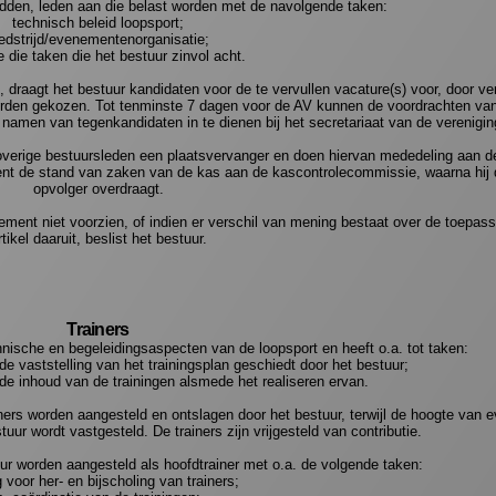
 midden, leden aan die belast worden met de navolgende taken:
technisch beleid loopsport;
edstrijd/evenementenorganisatie;
 die taken die het bestuur zinvol acht.
lt, draagt het bestuur kandidaten voor de te vervullen vacature(s) voor, door v
den gekozen. Tot tenminste 7 dagen voor de AV kunnen de voordrachten van
 namen van tegenkandidaten in te dienen bij het secretariaat van de verenigin
 overige bestuursleden een plaatsvervanger en doen hiervan mededeling aan de
rent de stand van zaken van de kas aan de kascontrolecommissie, waarna hij 
opvolger overdraagt.
lement niet voorzien, of indien er verschil van mening bestaat over de toepass
rtikel daaruit, beslist het bestuur.
Trainers
chnische en begeleidingsaspecten van de loopsport en heeft o.a. tot taken:
de vaststelling van het trainingsplan geschiedt door het bestuur;
e inhoud van de trainingen alsmede het realiseren ervan.
rs worden aangesteld en ontslagen door het bestuur, terwijl de hoogte van e
ur wordt vastgesteld. De trainers zijn vrijgesteld van contributie.
uur worden aangesteld als hoofdtrainer met o.a. de volgende taken:
g voor her- en bijscholing van trainers;