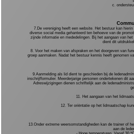
c. ondersteun
Communi
7.De vereniging heeft een website. Het bestuur kan hierin 
diverse social media gehanteerd ten behoeve van de promoti
zijnde informatie en mededelingen. Bij het aangaan van het
dient dit uitdrukke
8. Voor het maken van afspraken en het doorgeven van funct
groep aanmaken. Nadat het bestuur kennis heeft genomen van
9.Aanmelding als lid dient te geschieden bij de ledenadmin
inschrijfformulier. Meerderjarige personen ondertekenen dit a
Adreswijzigingen dienen schriftelijk aan de ledenadministr
ge
11. Het aangaan van het lidmaatsc
12. Ter oriëntatie op het lidmaatschap ku
13.Onder extreme weersomstandigheden kan de trainer of het be
aan de leden
- Hoge temperaturen. Vanaf 30 *C